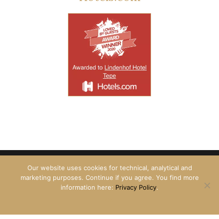
Our website uses cookies for technical, analytical and
Impressum
Datenschutzerklärung
Job Angebote
marketing purposes. Continue if you agree. You find more
English
information here:
Privacy Policy
.
© 2024 Hotel Tepe GmbH
OK